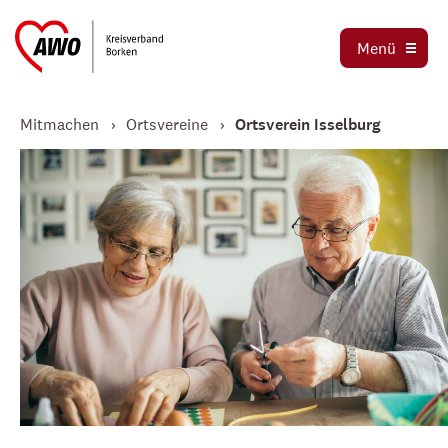
Ortsvereine
Menü
Stellenbörse
Jetzt spenden
Mitmachen
Ortsvereine
Ortsverein Isselburg